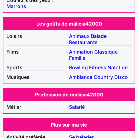
Marrons
Les goûts de malicia42000
Loisirs
Animaux
Balade
Restaurants
Films
Animation
Classique
Famille
Sports
Bowling
Fitness
Natation
Musiques
Ambiance
Country
Disco
Profession de malicia42000
Métier
Salarié
Plus sur ma vie
Activité préférée
Se balader