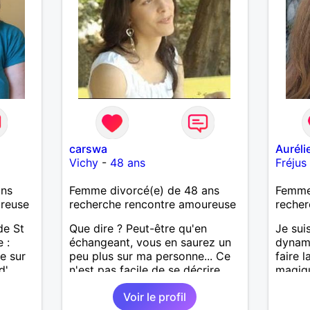
carswa
Auréli
Vichy
-
48 ans
Fréjus
ans
Femme divorcé(e) de 48 ans
Femme 
ureuse
recherche rencontre amoureuse
recher
de St
Que dire ? Peut-être qu'en
Je sui
 :
échangeant, vous en saurez un
dynami
e sur
peu plus sur ma personne... Ce
faire l
d'
n'est pas facile de se décrire
magiq
ne vaut
soi-même
ciné, 
Voir le profil
ques
bonne 