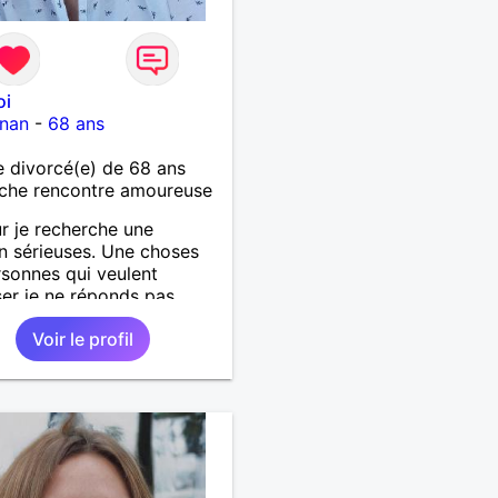
oi
gnan
-
68 ans
 divorcé(e) de 68 ans
che rencontre amoureuse
r je recherche une
on sérieuses. Une choses
rsonnes qui veulent
er je ne réponds pas....
Voir le profil