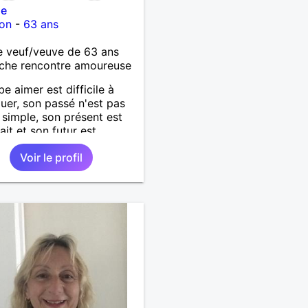
le
on
-
63 ans
 veuf/veuve de 63 ans
che rencontre amoureuse
be aimer est difficile à
uer, son passé n'est pas
 simple, son présent est
ait et son futur est
ionnel.
Voir le profil