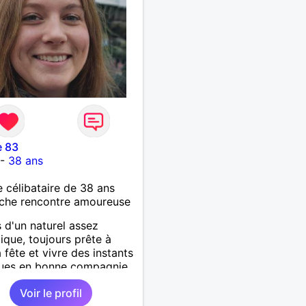
e 83
-
38 ans
célibataire de 38 ans
che rencontre amoureuse
s d'un naturel assez
que, toujours prête à
a fête et vivre des instants
ues en bonne compagnie,
resto, bar-pub, ou une
Voir le profil
soirée en duo.