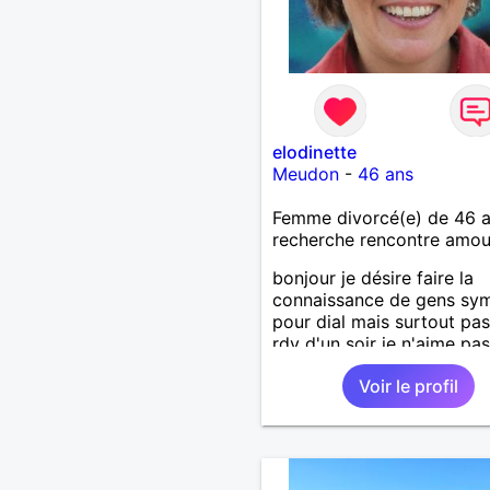
elodinette
Meudon
-
46 ans
Femme divorcé(e) de 46 
recherche rencontre amo
bonjour je désire faire la
connaissance de gens sy
pour dial mais surtout pas
rdv d'un soir je n'aime pas
menteurs ni les pervers.
Voir le profil