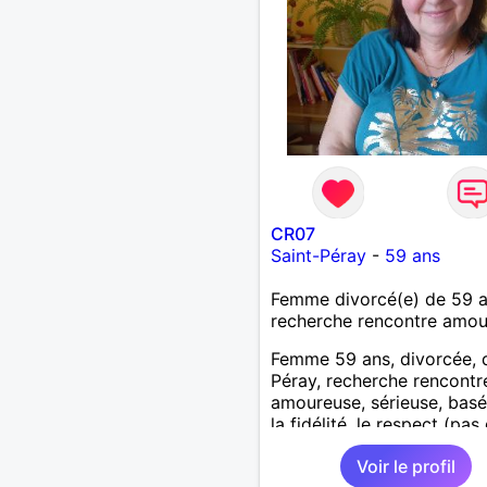
CR07
Saint-Péray
-
59 ans
Femme divorcé(e) de 59 
recherche rencontre amo
Femme 59 ans, divorcée, 
Péray, recherche rencontre
amoureuse, sérieuse, basé
la fidélité, le respect (pas 
aventure d'un soir). Rien 
Voir le profil
une rencontre après quel