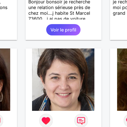
,
Bonjour bonsoir je recherche
je rec
rons
une relation sérieuse près de
moi po
chez moi....j habite St Marcel
grand
73600....j ai pas de voiture
50km ... quelqu'un qui aurait
Voir le profil
entre 55 et 64 ans...sans enfants
de préférence même adultes et
qui n aurait garder aucun
contact avec une où plusieurs
ex...si vous correspondez à ma
recherche ecrivez moi je vous
répondrai...