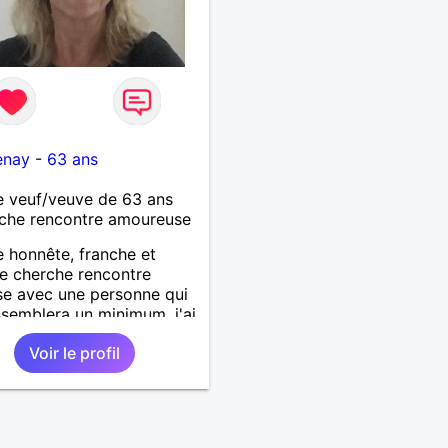
enay
-
63 ans
 veuf/veuve de 63 ans
che rencontre amoureuse
honnête, franche et
e cherche rencontre
se avec une personne qui
semblera un minimum. j'ai
fauts comme tout le
Voir le profil
et souhaite une vie
e dans une relation sur du
erme.