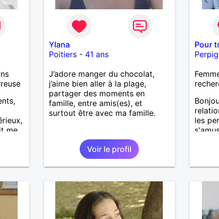
Ylana
Pour t
Poitiers
-
41 ans
Perpi
ans
J’adore manger du chocolat,
Femme
ureuse
j’aime bien aller à la plage,
recher
partager des moments en
ents,
Bonjou
famille, entre amis(es), et
relati
surtout être avec ma famille.
rieux,
les pe
it me
s'amus
 bien
Voir le profil