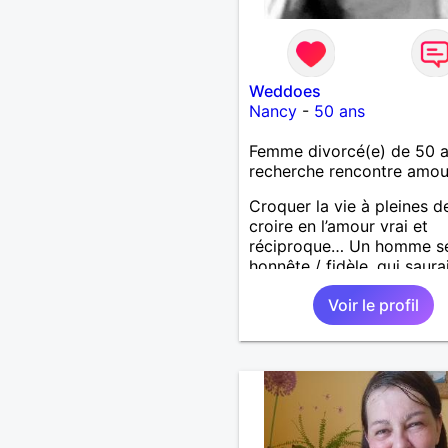
Weddoes
Nancy
-
50 ans
Femme divorcé(e) de 50 
recherche rencontre amo
Croquer la vie à pleines d
croire en l’amour vrai et
réciproque… Un homme sé
honnête / fidèle, qui saura
faire rire à nouveau, est le
Voir le profil
venu !