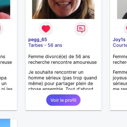
pegg_65
Joy1s
Tarbes
-
56 ans
Court
ans
Femme divorcé(e) de 56 ans
Femme
ureuse
recherche rencontre amoureuse
recher
Je souhaite rencontrer un
Femme 
mpa
homme sérieux (pas trop quand
joyeus
 un
même) pour partager plein de
sérieu
 ni les
chose ensemble. Tout d'abord
me res
apprenons à nous connaitre et si
des dé
Voir le profil
l'étincelle se déclenche, alors
monde 
pourquoi pas !
serein
long t