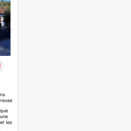
ans
ureuse
ique
eune
et les
e