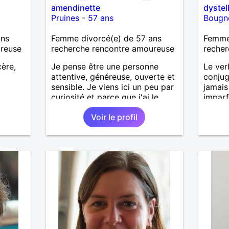
amendinette
dystel
Pruines
-
57 ans
Bougn
ans
Femme divorcé(e) de 57 ans
Femme
ureuse
recherche rencontre amoureuse
recher
ère,
Je pense être une personne
Le ver
attentive, généreuse, ouverte et
conjug
sensible. Je viens ici un peu par
jamais
curiosité et parce que j'ai le
imparf
sentiment que de temps en
condit
Voir le profil
temps, le destin à besoin d'un
petit coup de pouce!