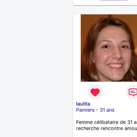
échanges par messages p
savoir si il y a un feeling 
les deux et le désir de se r
Au plaisir de se découvrir..
laulita
Pamiers
-
31 ans
Femme célibataire de 31 a
recherche rencontre amo