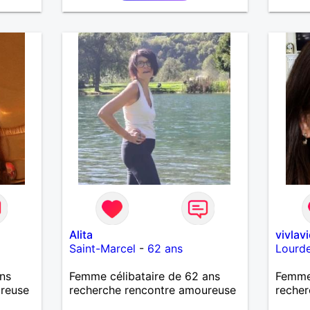
our
entre
evoir.
.
Alita
vivlavi
Saint-Marcel
-
62 ans
Lourd
ns
Femme célibataire de 62 ans
Femme 
ureuse
recherche rencontre amoureuse
recher