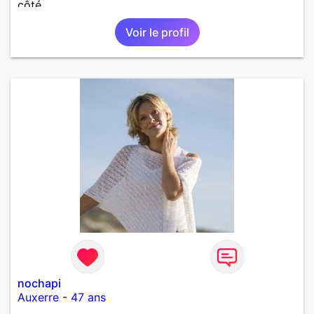
côté.
Voir le profil
nochapi
Auxerre
-
47 ans