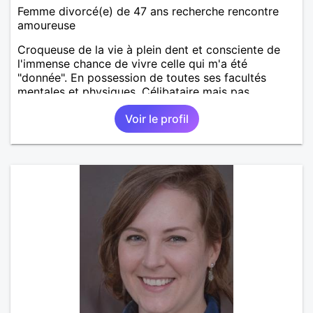
Femme divorcé(e) de 47 ans recherche rencontre
amoureuse
Croqueuse de la vie à plein dent et consciente de
l'immense chance de vivre celle qui m'a été
"donnée". En possession de toutes ses facultés
mentales et physiques. Célibataire mais pas
solitaire, je mène une vie bien remplie. Je ne suis
Voir le profil
pas sur ce site par dépit, ni en tant que
représentatrice de la Femme Divorcée Mal dans sa
peau. A bientôt.