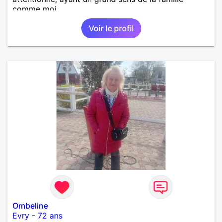
comme moi.
Voir le profil
Ombeline
Evry
-
72 ans