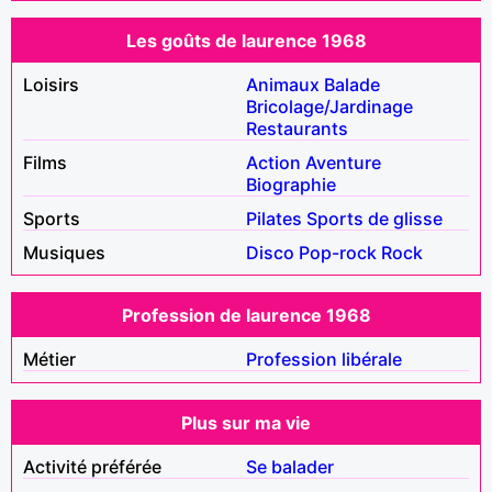
Les goûts de laurence 1968
Loisirs
Animaux
Balade
Bricolage/Jardinage
Restaurants
Films
Action
Aventure
Biographie
Sports
Pilates
Sports de glisse
Musiques
Disco
Pop-rock
Rock
Profession de laurence 1968
Métier
Profession libérale
Plus sur ma vie
Activité préférée
Se balader