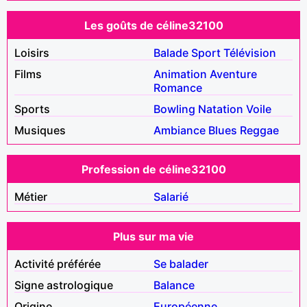
Les goûts de céline32100
Loisirs
Balade
Sport
Télévision
Films
Animation
Aventure
Romance
Sports
Bowling
Natation
Voile
Musiques
Ambiance
Blues
Reggae
Profession de céline32100
Métier
Salarié
Plus sur ma vie
Activité préférée
Se balader
Signe astrologique
Balance
Origine
Européenne