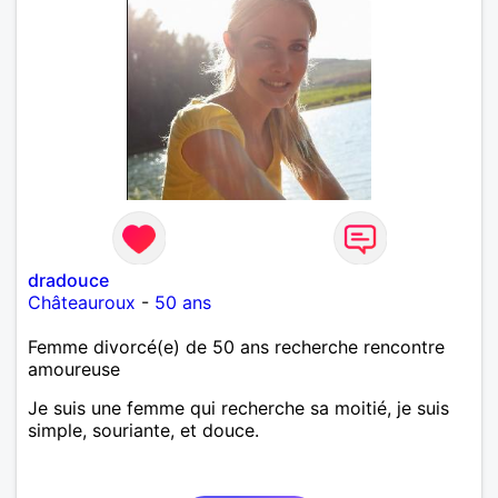
dradouce
Châteauroux
-
50 ans
Femme divorcé(e) de 50 ans recherche rencontre
amoureuse
Je suis une femme qui recherche sa moitié, je suis
simple, souriante, et douce.