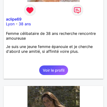
aclipe69
Lyon
-
38 ans
Femme célibataire de 38 ans recherche rencontre
amoureuse
Je suis une jeune femme épanouie et je cherche
d'abord une amitié, si affinité voire plus.
Voir le profil