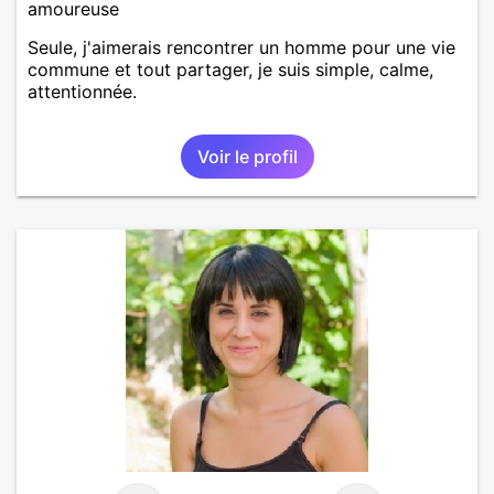
amoureuse
Seule, j'aimerais rencontrer un homme pour une vie
commune et tout partager, je suis simple, calme,
attentionnée.
Voir le profil