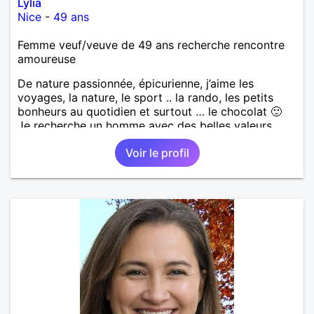
Lylia
Nice
-
49 ans
Femme veuf/veuve de 49 ans recherche rencontre
amoureuse
De nature passionnée, épicurienne, j’aime les
voyages, la nature, le sport .. la rando, les petits
bonheurs au quotidien et surtout … le chocolat 🙂
Je recherche un homme avec des belles valeurs,
respectueux, bienveillant. Une jolie rencontre, un
Voir le profil
feeling, une connexion, pour vivre une belle histoire
d’amour et profiter de ce que la vie peut nous offrir
de plus beau en retour. Je tiens à préciser, que je
cherche un homme sans enfants, qui ne boit pas et
ne fume pas.