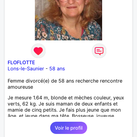
FLOFLOTTE
Lons-le-Saunier
-
58 ans
Femme divorcé(e) de 58 ans recherche rencontre
amoureuse
Je mesure 1.64 m, blonde et mèches couleur, yeux
verts, 62 kg. Je suis maman de deux enfants et
mamie de cinq petits. Je fais plus jeune que mon
âge, et jeune dans ma tête. Bosseuse, joyeuse,
sensible, bienveillante, aimant aller danser ou rester
Voir le profil
tranquille à la maison. Balades, bricolage... j'ai un
chien. Je suis AES de métier et j'exerce à mon