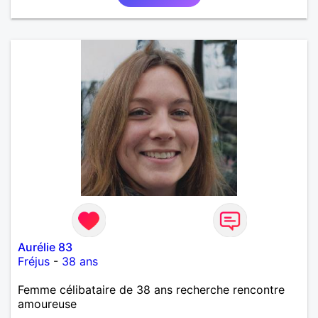
Aurélie 83
Fréjus
-
38 ans
Femme célibataire de 38 ans recherche rencontre
amoureuse