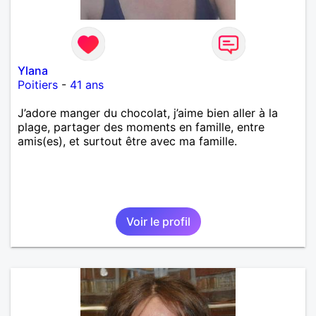
Ylana
Poitiers
-
41 ans
J’adore manger du chocolat, j’aime bien aller à la
plage, partager des moments en famille, entre
amis(es), et surtout être avec ma famille.
Voir le profil