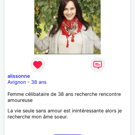
alissonne
Avignon
-
38 ans
Femme célibataire de 38 ans recherche rencontre
amoureuse
La vie seule sans amour est inintéressante alors je
recherche mon âme soeur.