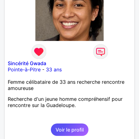
Sincérité Gwada
Pointe-à-Pitre
-
33 ans
Femme célibataire de 33 ans recherche rencontre
amoureuse
Recherche d'un jeune homme compréhensif pour
rencontre sur la Guadeloupe.
Voir le profil