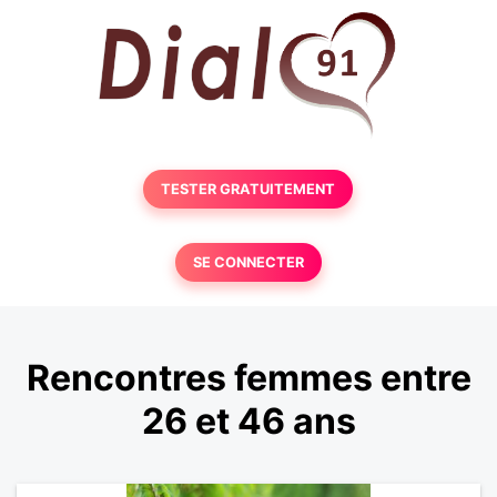
TESTER GRATUITEMENT
SE CONNECTER
Rencontres femmes entre
26 et 46 ans