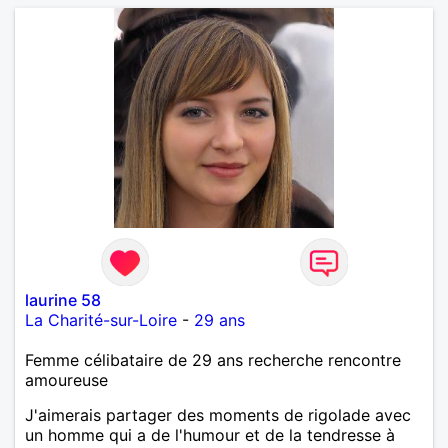
laurine 58
La Charité-sur-Loire
-
29 ans
Femme célibataire de 29 ans recherche rencontre
amoureuse
J'aimerais partager des moments de rigolade avec
un homme qui a de l'humour et de la tendresse à